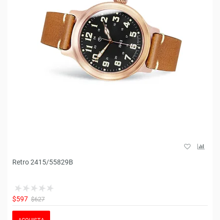
Retro 2415/55829B
$597
$627