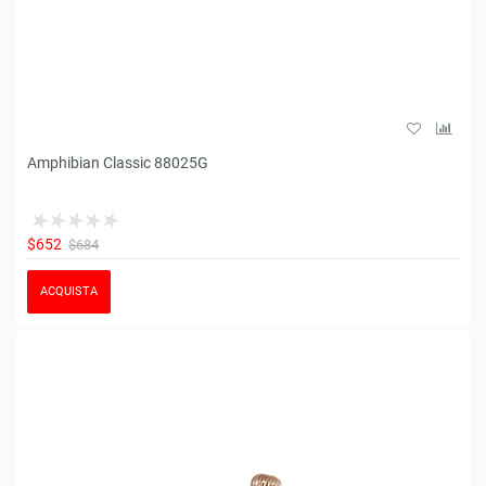
Amphibian Classic 88025G
$652
$684
ACQUISTA