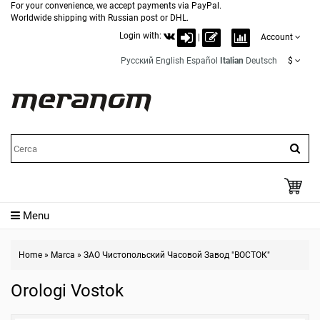
For your convenience, we accept payments via PayPal.
Worldwide shipping with Russian post or DHL.
Login with:
|
Account
Русский
English
Español
Italian
Deutsch
$
Menu
Home
»
Marca
»
ЗАО Чистопольский Часовой Завод "ВОСТОК"
Orologi Vostok