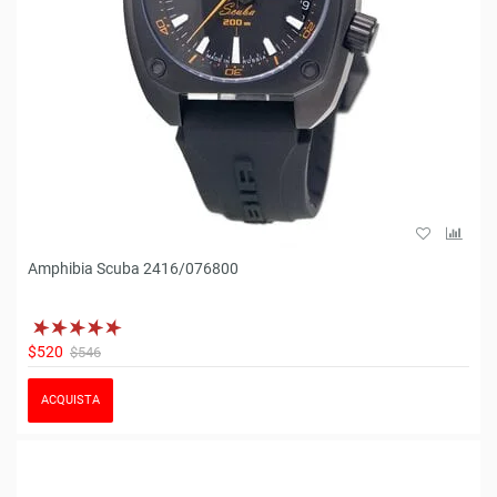
Amphibia Scuba 2416/076800
$520
$546
ACQUISTA