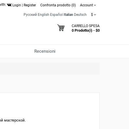
with:
Login
|
Register
Confronta prodotto (0)
Account
Русский
English
Español
Italian
Deutsch
$
CARRELLO SPESA
0 Prodotto(i) - $0
Recensioni
ой мастерской.