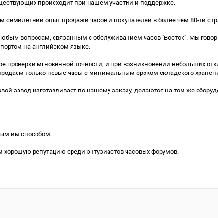
уществующих происходит при нашем участии и поддержке.
ем семилетний опыт продажи часов и покупателей в более чем 80-ти стр
бым вопросам, связанным с обслуживанием часов "Восток". Мы говори
портом на английском языке.
ре проверки мгновенной точности, и при возникновении небольших отк
продаем только новые часы с минимальным сроком складского хранен
вой завод изготавливает по нашему заказу, делаются на том же оборуд
ным им способом.
м хорошую репутацию среди энтузиастов часовых форумов.