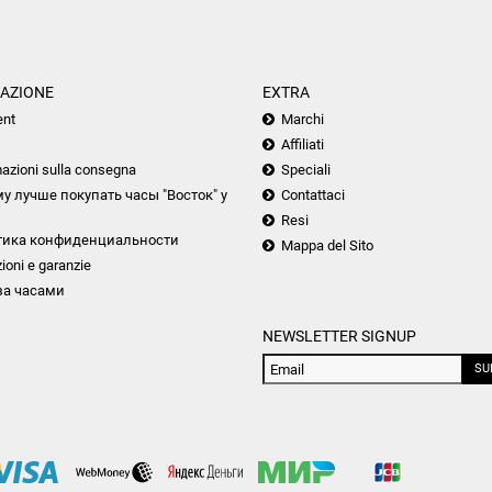
AZIONE
EXTRA
nt
Marchi
Affiliati
azioni sulla consegna
Speciali
у лучше покупать часы "Восток" у
Contattaci
Resi
тика конфиденциальности
Mappa del Sito
ioni e garanzie
за часами
NEWSLETTER SIGNUP
SU