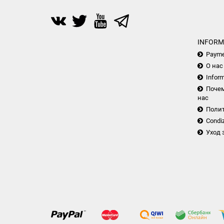
INFORM
Payme
О нас
Inform
Почем
нас
Поли
Condiz
Уход 