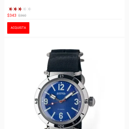
$343
$360
ACQUISTA