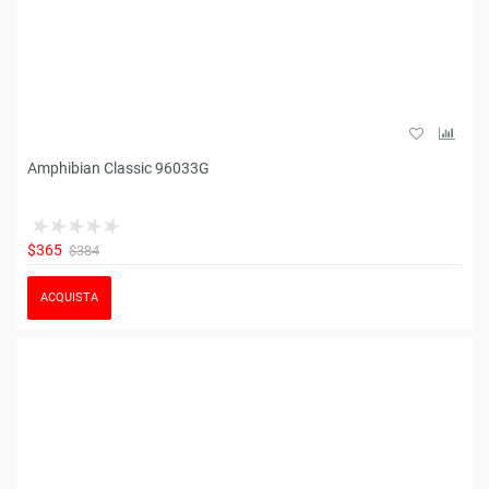
Amphibian Classic 96033G
$365
$384
ACQUISTA