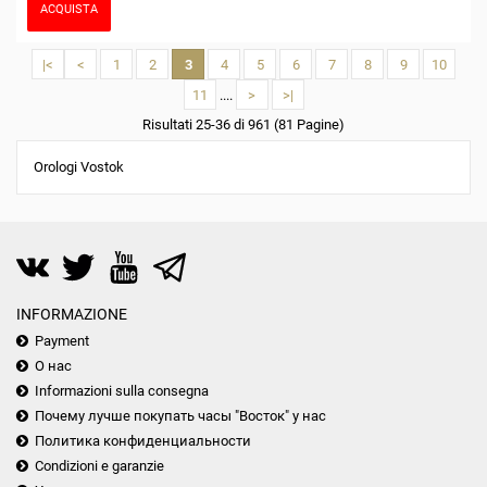
ACQUISTA
|<
<
1
2
3
4
5
6
7
8
9
10
11
....
>
>|
Risultati 25-36 di 961 (81 Pagine)
Orologi Vostok
INFORMAZIONE
Payment
О нас
Informazioni sulla consegna
Почему лучше покупать часы "Восток" у нас
Политика конфиденциальности
Condizioni e garanzie