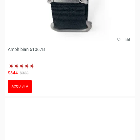
Amphibian 61067B
$344
$333
ACQUISTA