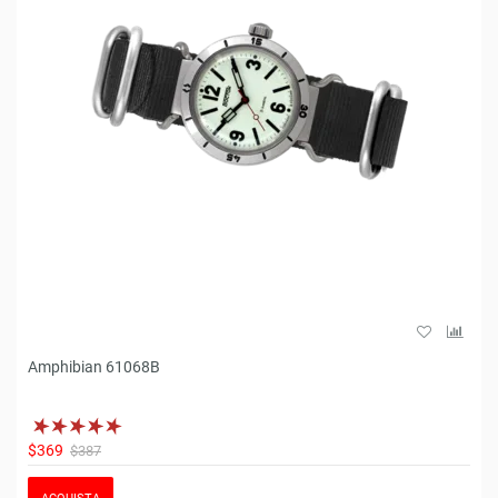
Amphibian 61068B
$369
$387