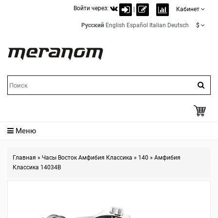
Войти через:
|
Кабинет
Русский
English
Español
Italian
Deutsch
$
Меню
Главная
»
Часы Восток Амфибия Классика
»
140
»
Амфибия
Классика 14034B