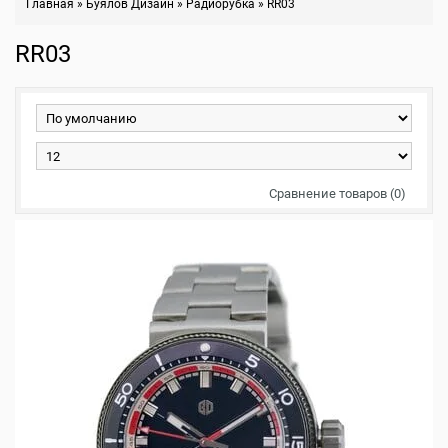
Главная
»
Буялов Дизайн
»
Радиорубка
»
RR03
RR03
Сравнение товаров (0)