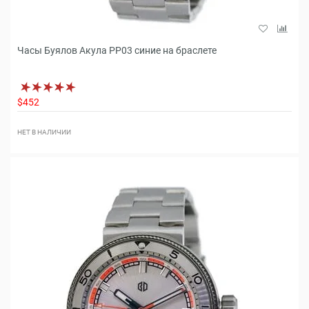
Часы Буялов Акула РР03 синие на браслете
$452
НЕТ В НАЛИЧИИ