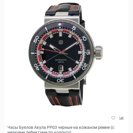
Часы Буялов Акула РР03 черные на кожаном ремне (с
мелкими дефектами по корпусу)