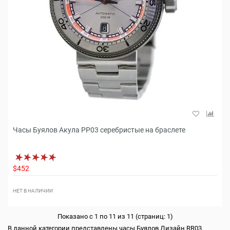
Часы Буялов Акула РР03 серебристые на браслете
$452
НЕТ В НАЛИЧИИ
Показано с 1 по 11 из 11 (страниц: 1)
В данной категории представлены часы Буялов Дизайн RR03