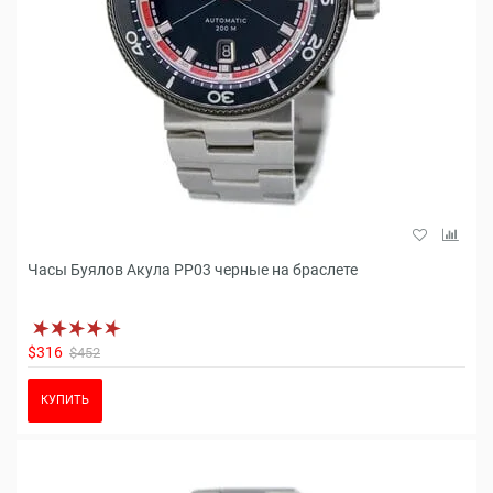
Часы Буялов Акула РР03 черные на браслете
$316
$452
КУПИТЬ