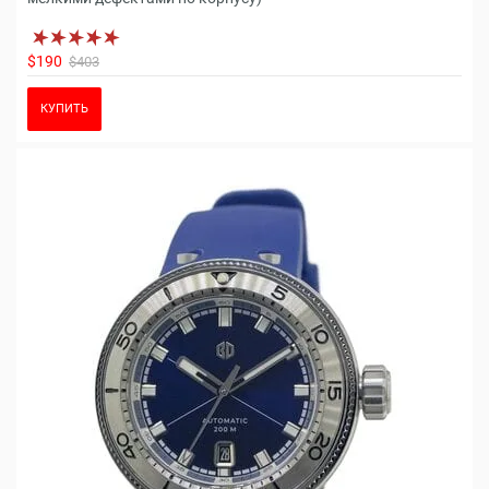
$190
$403
КУПИТЬ