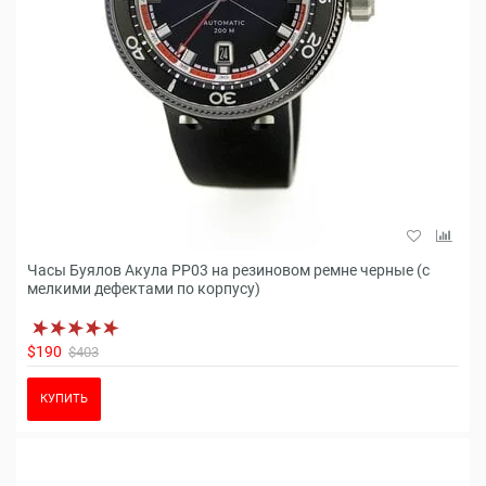
Часы Буялов Акула РР03 на резиновом ремне черные (с
мелкими дефектами по корпусу)
$190
$403
КУПИТЬ