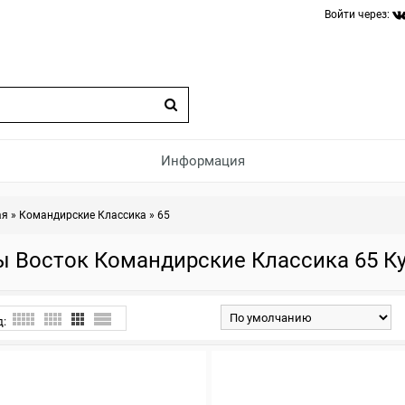
Войти через:
Информация
ая
»
Командирские Классика
»
65
ы Восток Командирские Классика 65 К
д: