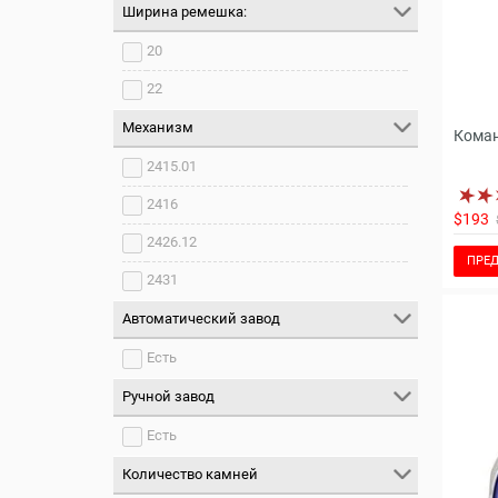
Ширина ремешка:
20
22
Механизм
Коман
2415.01
2416
$193
2426.12
ПРЕД
2431
Автоматический завод
Есть
Ручной завод
Есть
Количество камней