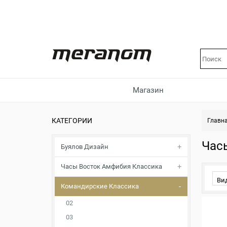
Магазин
КАТЕГОРИИ
Главн
Час
Буялов Дизайн
Часы Восток Амфибия Классика
Ви
Командирские Классика
02
03