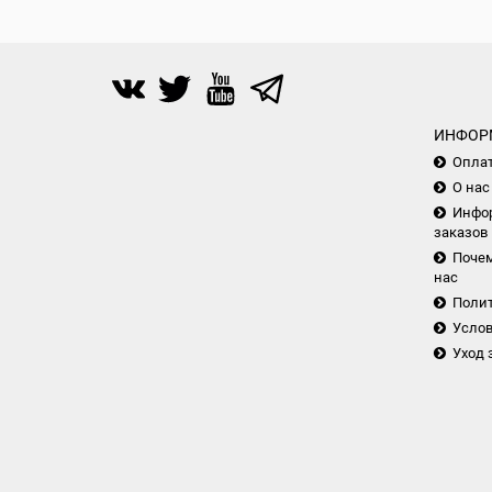
ИНФОР
Опла
О нас
Инфор
заказов
Почем
нас
Поли
Услов
Уход 