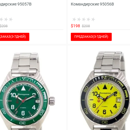
дирские 95057B
Командирские 95056B
$198
$208
$208
ЗАКАЗ(3-7ДНЕЙ)
ПРЕДЗАКАЗ(3-7ДНЕЙ)