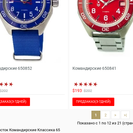
дирские 650852
Командирские 650841
$193
$202
$202
ЗАКАЗ(3-7ДНЕЙ)
ПРЕДЗАКАЗ(3-7ДНЕЙ)
1
2
>
>|
Показано с 1 по 12 из 21 (стра
сток Командирские Классика 65