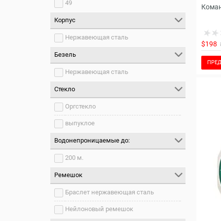
49
Коман
Корпус
Нержавеющая сталь
$198
Безель
ПРЕД
Нержавеющая сталь
Стекло
Оргстекло
выпуклое
Водонепроницаемые до:
200 м.
Ремешок
Браслет нержавеющая сталь
Нейлоновый ремешок