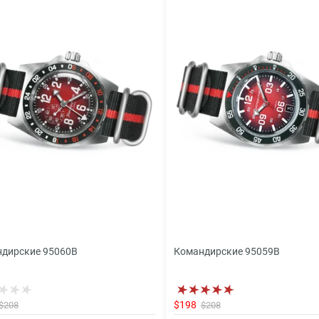
дирские 95060B
Командирские 95059B
$198
$208
$208