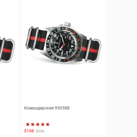
Командирские 95058B
$198
$208