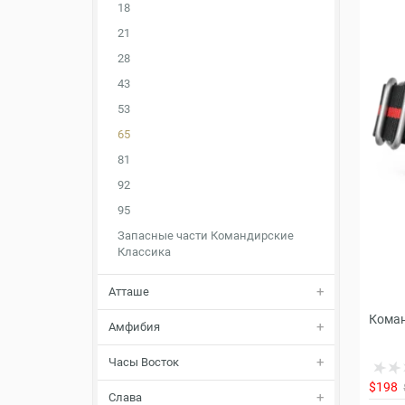
18
21
28
43
53
65
81
92
95
Запасные части Командирские
Классика
Атташе
Коман
Амфибия
Часы Восток
$198
Слава