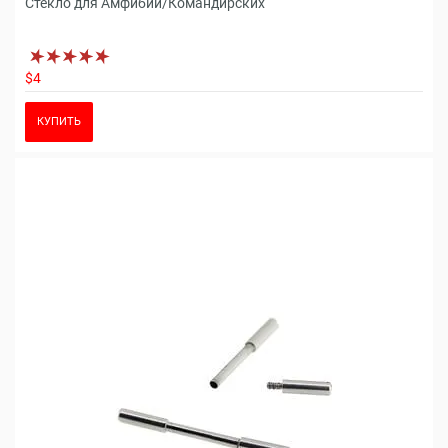
Стекло для Амфибии/Командирских
$4
КУПИТЬ