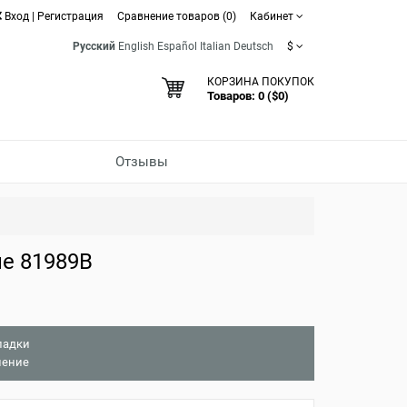
Вход
|
Регистрация
Сравнение товаров (0)
Кабинет
Русский
English
Español
Italian
Deutsch
$
КОРЗИНА ПОКУПОК
Товаров: 0 ($0)
Отзывы
е 81989B
ладки
нение