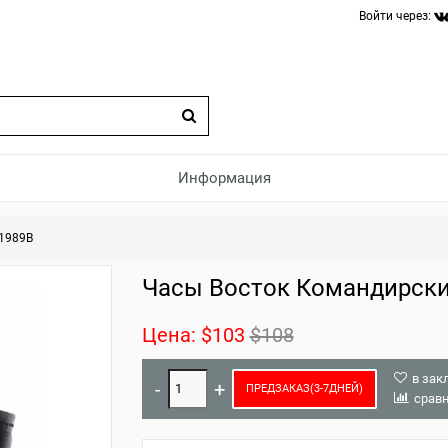
Войти через:
Информация
1989B
Часы Восток Командирски
Цена:
$103
$108
в зак
ПРЕДЗАКАЗ(3-7ДНЕЙ)
срав