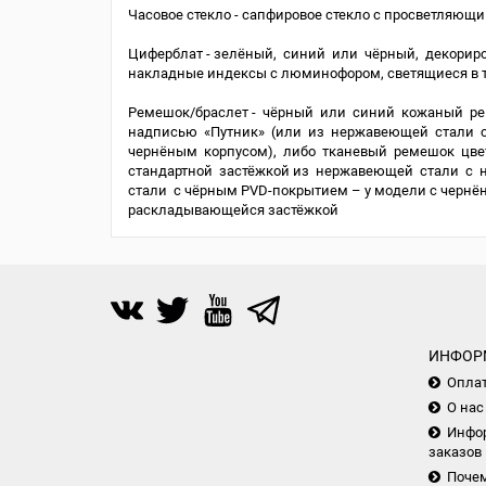
Часовое стекло - сапфировое стекло с просветляющ
Циферблат - зелёный, синий или чёрный, декорир
накладные индексы с люминофором, светящиеся в 
Ремешок/браслет - чёрный или синий кожаный ре
надписью «Путник» (или из нержавеющей стали 
чернёным корпусом), либо тканевый ремешок цве
стандартной застёжкой из нержавеющей стали с 
стали с чёрным PVD-покрытием – у модели с чернён
раскладывающейся застёжкой
ИНФОР
Опла
О нас
Инфор
заказов
Почем