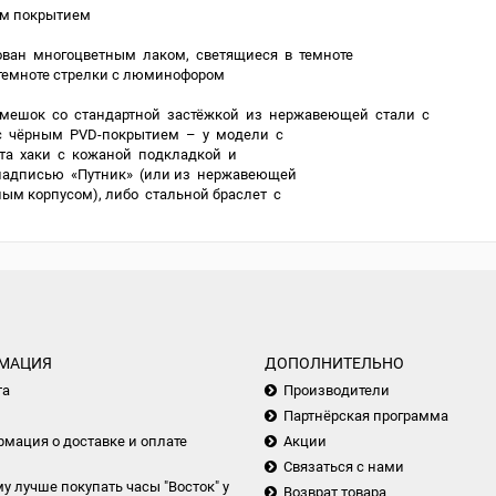
им покрытием
ован многоцветным лаком, светящиеся в темноте
темноте стрелки с люминофором
мешок со стандартной застёжкой из нержавеющей стали с
с чёрным PVD-покрытием – у модели с
та хаки с кожаной подкладкой и
надписью «Путник» (или из нержавеющей
ым корпусом), либо стальной браслет с
МАЦИЯ
ДОПОЛНИТЕЛЬНО
та
Производители
Партнёрская программа
мация о доставке и оплате
Акции
Связаться с нами
у лучше покупать часы "Восток" у
Возврат товара