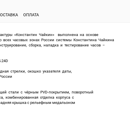
ОСТАВКА
ОПЛАТА
фактуры «Константин Чайкин» выполнена на основе
о всех часовых зонах России системы Константина Чайкина
нструирование, сборка, наладка и тестирование часов –
5.24D
екундная стрелки, окошко указателя даты,
 России
щей стали с чёрным PVD-покрытием, поворотный
са, комбинированная отделка корпуса с
 задняя крышка с рельефным медальоном