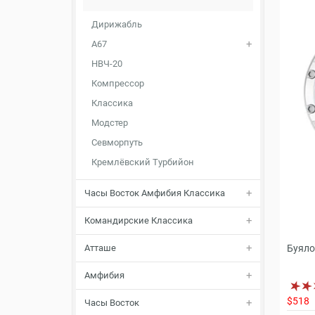
Дирижабль
A67
НВЧ-20
Компрессор
Классика
Модстер
Севморпуть
Кремлёвский Турбийон
Часы Восток Амфибия Классика
Командирские Классика
Атташе
Буяло
Амфибия
$518
Часы Восток