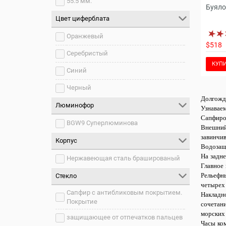
55.5 мм.
Буяло
Цвет циферблата
Оранжевый
$518
Серебристый
КУП
Синий
Черный
Долгожд
Люминофор
Узнавае
Сапфиро
BGW9 Суперлюминова
Внешний
завинчи
Корпус
Водозащ
На задн
Нержавеющая сталь брашированый
Главное 
Рельефн
Стекло
четырех
Сапфир с антибликовым покрытием.
Накладн
Покрытие
сочетан
морских
защищающее от отпечатков пальцев
Часы ко