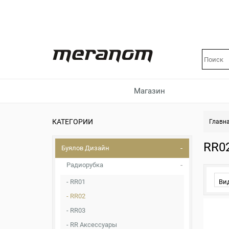
Магазин
КАТЕГОРИИ
Главн
RR0
Буялов Дизайн
Радиорубка
RR01
Ви
RR02
RR03
RR Аксессуары