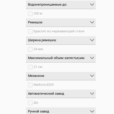
Водонепроницаемые до:
200 м.
Ремешок
Браслет из нержавеющей стали
Ширина ремешка:
24 мм.
Максимальный объем запястья,мм
21 см.
Механизм
Мийота 82S5
Автоматический завод
Да
Ручной завод