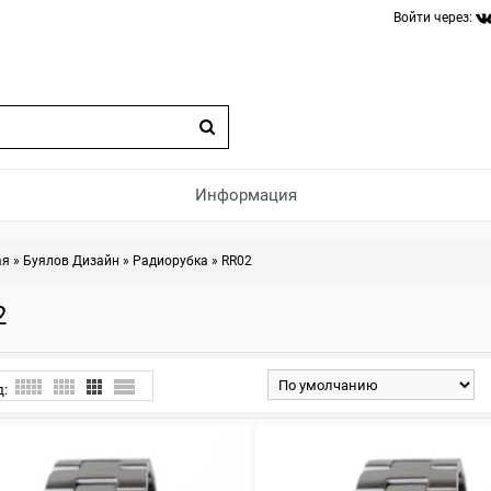
Войти через:
Информация
ая
»
Буялов Дизайн
»
Радиорубка
»
RR02
2
д: