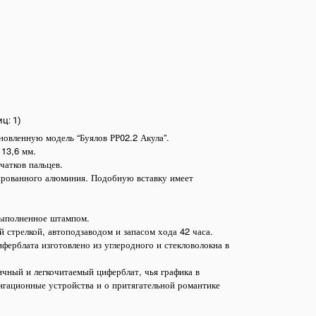
ц: 1)
новленную модель “Буялов РР02.2 Акула”.
 13,6 мм.
чатков пальцев.
дированного алюминия. Подобную вставку имеет
 выполненное штампом.
й стрелкой, автоподзаводом и запасом хода 42 часа.
ерблата изготовлено из углеродного и стекловолокна в
ичный и легкочитаемый циферблат, чья графика в
игационные устройства и о притягательной романтике