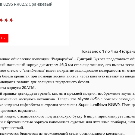
в 82S5 RR02.2 Оранжевый
ИТЬ
Показано с 1 по 4 из 4 (страни
анное обновление коллекции “Радиорубка” - Дмитрий Буялов представляет об
мый массивный корпус диаметром 46,3 мм стал еще тоньше, его высота всего
вое стекло с “антибликом” имеет покрытие защищающее поверхность от отпе
 безель крепится при помощи восьми винтов через цветную вставку из ано
вающаяся головка для вращения внутреннего безеля.
ита корпуса 20АТМ.
ей крышке двенадцать граней, как на и прежней модели, изображение акулы
изменение коснулось механизма. Теперь это Miyota 82S5 с боковой секундно
ые индексы циферблата и стрелки заполнены Super-LumiNova BGW9. Поле циф
 цветовых вариантах.
ой индекс стилизованного под латинскую букву Б якоря гармонизирует лакон
ии с брутальностью корпуса напоминает судовые или яхтенные приборы, нав
 путешествий.
млектуются браслетом из нержавеющей стали оригинального крепления.