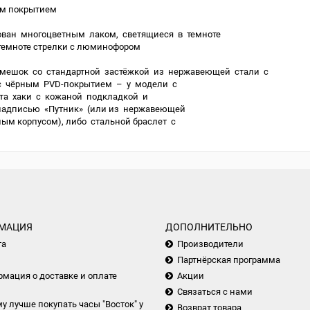
им покрытием
ован многоцветным лаком, светящиеся в темноте
темноте стрелки с люминофором
мешок со стандартной застёжкой из нержавеющей стали с
с чёрным PVD-покрытием – у модели с
та хаки с кожаной подкладкой и
надписью «Путник» (или из нержавеющей
ым корпусом), либо стальной браслет с
МАЦИЯ
ДОПОЛНИТЕЛЬНО
та
Производители
Партнёрская программа
мация о доставке и оплате
Акции
Связаться с нами
у лучше покупать часы "Восток" у
Возврат товара