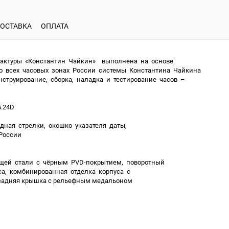
ОСТАВКА
ОПЛАТА
фактуры «Константин Чайкин» выполнена на основе
о всех часовых зонах России системы Константина Чайкина
нструирование, сборка, наладка и тестирование часов –
5.24D
екундная стрелки, окошко указателя даты,
 России
щей стали с чёрным PVD-покрытием, поворотный
са, комбинированная отделка корпуса с
 задняя крышка с рельефным медальоном