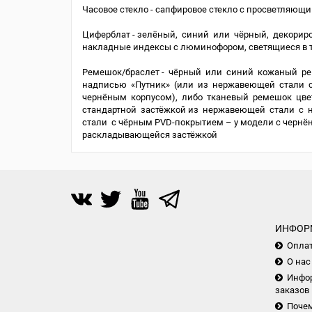
Часовое стекло - сапфировое стекло с просветляющ
Циферблат - зелёный, синий или чёрный, декорир
накладные индексы с люминофором, светящиеся в 
Ремешок/браслет - чёрный или синий кожаный ре
надписью «Путник» (или из нержавеющей стали 
чернёным корпусом), либо тканевый ремешок цве
стандартной застёжкой из нержавеющей стали с 
стали с чёрным PVD-покрытием – у модели с чернён
раскладывающейся застёжкой
ИНФОР
Опла
О нас
Инфор
заказов
Почем