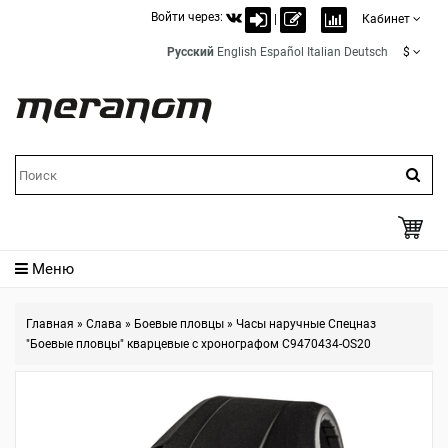
Войти через:
|
Кабинет
Русский
English
Español
Italian
Deutsch
$
Меню
Главная
»
Слава
»
Боевые пловцы
»
Часы наручные Спецназ
"Боевые пловцы" кварцевые с хронографом С9470434-OS20