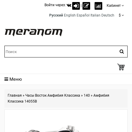
Войти через:
|
Кабинет
Русский
English
Español
Italian
Deutsch
$
Меню
Главная
»
Часы Восток Амфибия Классика
»
140
»
Амфибия
Классика 14055B