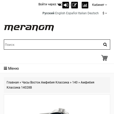
Войти через:
|
Кабинет
Русский
English
Español
Italian
Deutsch
$
Меню
Главная
»
Часы Восток Амфибия Классика
»
140
»
Амфибия
Классика 14028B