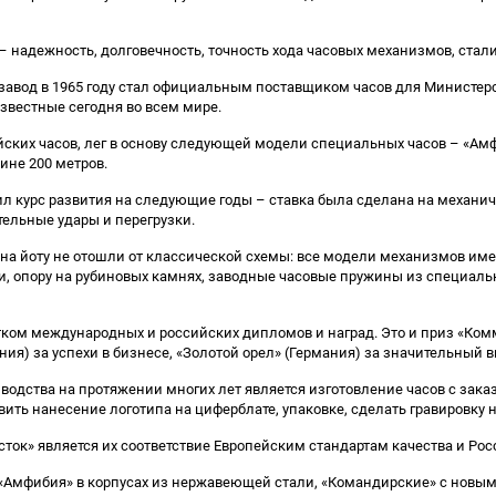
надежность, долговечность, точность хода часовых механизмов, стал
вод в 1965 году стал официальным поставщиком часов для Министерст
звестные сегодня во всем мире.
ких часов, лег в основу следующей модели специальных часов – «Амф
не 200 метров.
 курс развития на следующие годы – ставка была сделана на механич
ельные удары и перегрузки.
на йоту не отошли от классической схемы: все модели механизмов и
ки, опору на рубиновых камнях, заводные часовые пружины из специал
ом международных и российских дипломов и наград. Это и приз «Ком
ания) за успехи в бизнесе, «Золотой орел» (Германия) за значительный
дства на протяжении многих лет является изготовление часов с зак
ть нанесение логотипа на циферблате, упаковке, сделать гравировку 
к» является их соответствие Европейским стандартам качества и Рос
и «Амфибия» в корпусах из нержавеющей стали, «Командирские» с нов