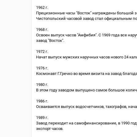
1962 г.
Прецизионные часы "Восток" награждены большой з
Чистопольский часовой завод стал официальным по
1968 г.
Освоен выпуск часов "Амфибия". С 1969 года все на
завод "Восток".
1972 г.
Начат выпуск мужских наручных часов нового 24 ка
1976 г.
Космонавт Г.Гречко во время визита на завод благо
1980 г.
В этом году заводом выпущено самое большое количес
1986 г.
Осваивается выпуск водосчетчиков, тахографов, нач
1989 г.
Завод переходит на самофинансирование, в 1990 году
экспорт часов.