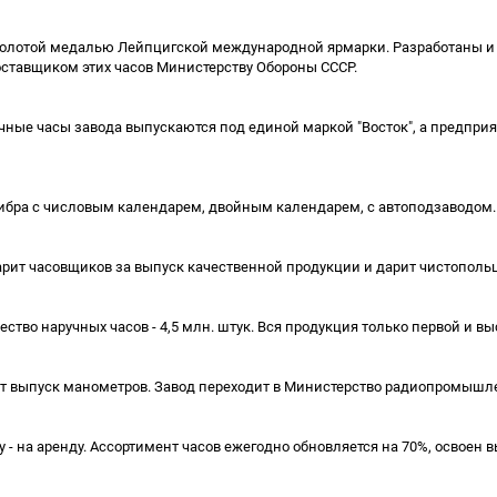
олотой медалью Лейпцигской международной ярмарки. Разработаны и 
ставщиком этих часов Министерству Обороны СССР.
ручные часы завода выпускаются под единой маркой "Восток", а предпри
либра с числовым календарем, двойным календарем, с автоподзаводом. 
дарит часовщиков за выпуск качественной продукции и дарит чистополь
тво наручных часов - 4,5 млн. штук. Вся продукция только первой и вы
ат выпуск манометров. Завод переходит в Министерство радиопромышлен
 - на аренду. Ассортимент часов ежегодно обновляется на 70%, освоен 