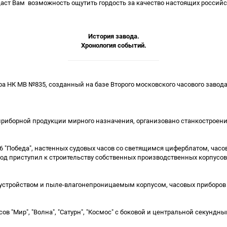
даст Вам возможность ощутить гордость за качество настоящих российс
История завода.
Хронология событий.
ра НК МВ №835, созданный на базе Второго московского часового завода
приборной продукции мирного назначения, организовано станкостроени
"Победа", настенных судовых часов со светящимся циферблатом, часов д
од приступил к строительству собственных производственных корпусов
 устройством и пыле-влагонепроницаемым корпусом, часовых приборов 
сов "Мир", "Волна", "Сатурн", "Космос" с боковой и центральной секун