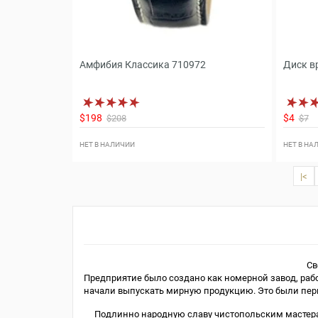
Амфибия Классика 710972
Диск в
$198
$4
$208
$7
НЕТ В НАЛИЧИИ
НЕТ В НА
|<
Св
Предприятие было создано как номерной завод, раб
начали выпускать мирную продукцию. Это были перв
Подлинно народную славу чистопольским мастерам 