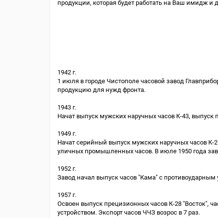
продукции, которая будет работать на Ваш имидж и 
1942 г.
1 июля в городе Чистополе часовой завод Главприбо
продукцию для нужд фронта.
1943 г.
Начат выпуск мужских наручных часов К-43, выпуск 
1949 г.
Начат серийный выпуск мужских наручных часов К-26 
уличных промышленных часов. В июле 1950 года зав
1952 г.
Завод начал выпуск часов "Кама" с противоударным
1957 г.
Освоен выпуск прецизионных часов К-28 "Восток", ча
устройством. Экспорт часов ЧЧЗ возрос в 7 раз.