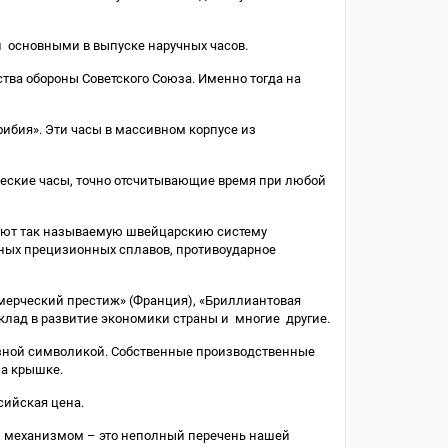
и основными в выпуске наручных часов.
ва обороны Советского Союза. Именно тогда на
ибия». Эти часы в массивном корпусе из
еские часы, точно отсчитывающие время при любой
меют так называемую швейцарскию систему
ьных прецизионных сплавов, противоударное
мерческий престиж» (Франция), «Бриллиантовая
 вклад в развитие экономики страны и многие другие.
азной символикой. Собственные производственные
на крышке.
сийская цена.
ым механизмом – это неполный перечень нашей