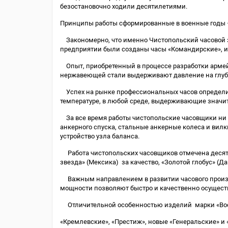
безостановочно ходили десятилетиями.
Принципы работы сформированные в военные годы – 
Закономерно, что именно Чистопольский часовой за
предприятии были созданы часы «Командирские», и
Опыт, приобретенный в процессе разработки армейс
нержавеющей стали выдерживают давление на глуби
Успех на рынке профессиональных часов определил
температуре, в любой среде, выдерживающие значит
За все время работы чистопольские часовщики ни 
анкерного спуска, стальные анкерные колеса и вил
устройство узла баланса.
Работа чистопольских часовщиков отмечена десятк
звезда» (Мексика) за качество, «Золотой глобус» (Д
Важным направлением в развитии часового произво
мощности позволяют быстро и качественно осуществи
Отличительной особенностью изделий марки «Восто
«Кремлевские», «Престиж», новые «Генеральские» 