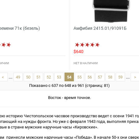
ремени 71к (безель)
Амфибия 2415.01/91091Б
$640
ЛИЧИИ
НЕТ В НАЛИЧИИ
<
....
49
50
51
52
53
54
55
56
57
58
59
....
>
Показано с 637 по 648 из 961 (страниц: 81)
Восток - время точное.
ою историю Чистопольское часовое производство ведет с осени 1941 го
отающий на нужды фронта. Но уже с февраля 1943 года, выполняя прик
ые в стране мужские наручные часы «Кировские».
принесли мужские наручные часы «Победа». В начале 50-х они сверка