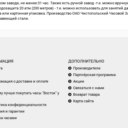
м заводе, не менее:31 час. Также есть ручной завод -т.е. можно вручну
одозащита 20 атм (200 метров) - т.е. можно использовать для занятий д
или картонная упаковка. Производство ОАО Чистопольский Часовой Зав
жавеющий стали.
МАЦИЯ
ДОПОЛНИТЕЛЬНО
та
Производители
Партнёрская программа
мация о доставке и оплате
Акции
Связаться с нами
у лучше покупать часы "Восток" у
Возврат товара
Карта сайта
тика конфиденциальности
ия и гарантии
за часами