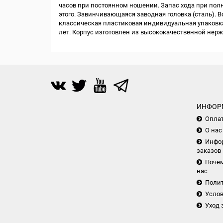
часов при постоянном ношении. Запас хода при полно
этого. Завинчивающаяся заводная головка (сталь). В
классическая пластиковая индивидуальная упаковка 
лет. Корпус изготовлен из высококачественной нер
ИНФОР
Опла
О нас
Инфор
заказов
Почем
нас
Поли
Услов
Уход 