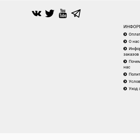
ИНФОР
Опла
О нас
Инфор
заказов
Почем
нас
Поли
Услов
Уход 