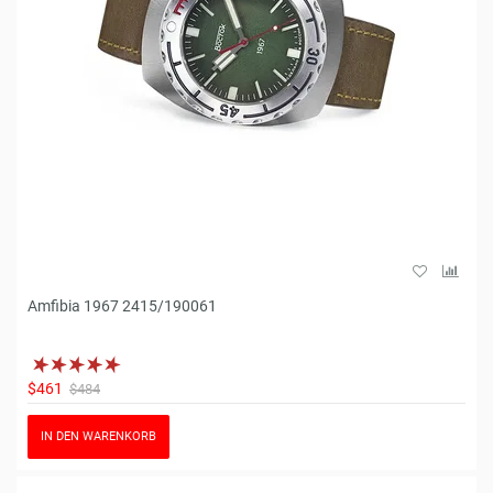
Amfibia 1967 2415/190061
$461
$484
IN DEN WARENKORB