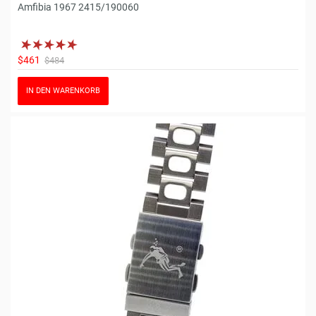
Amfibia 1967 2415/190060
$461
$484
IN DEN WARENKORB