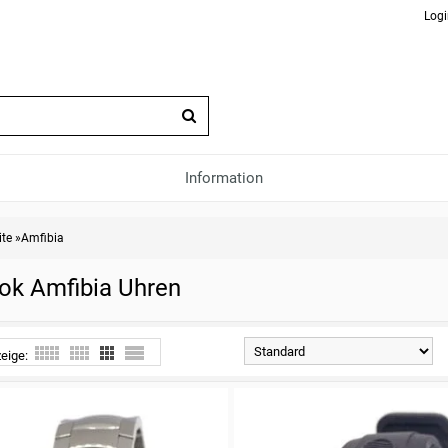
Logi
Information
ite
»
Amfibia
ok Amfibia Uhren
eige: