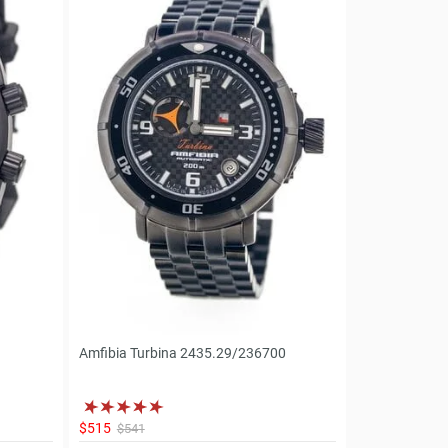
Amfibia Turbina 2435.29/236700
$515
$541