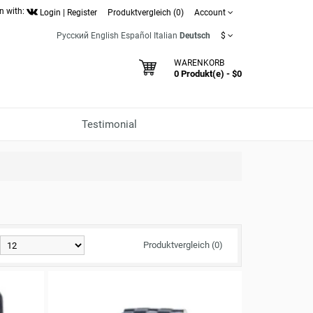
n with:
Login
|
Register
Produktvergleich (0)
Account
Русский
English
Español
Italian
Deutsch
$
WARENKORB
0 Produkt(e) - $0
Testimonial
Produktvergleich (0)