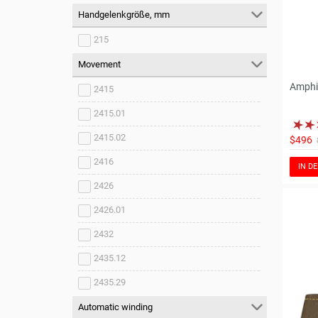
Handgelenkgröße, mm
215
Movement
Amphi
2415
2415.01
2415.02
$496
2416
IN D
2426
2426.01
2432
2435.12
2435.29
Automatic winding