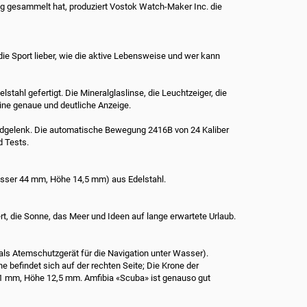
g gesammelt hat, produziert Vostok Watch-Maker Inc. die
die Sport lieber, wie die aktive Lebensweise und wer kann
lstahl gefertigt.
Die Mineralglaslinse, die Leuchtzeiger, die
eine genaue und deutliche Anzeige.
ndgelenk.
Die automatische Bewegung 2416B von 24 Kaliber
d Tests.
sser 44 mm, Höhe 14,5 mm) aus Edelstahl.
rt, die Sonne, das Meer und Ideen auf lange erwartete Urlaub.
ls Atemschutzgerät für die Navigation unter Wasser).
ne befindet sich auf der rechten Seite;
Die Krone der
41 mm, Höhe 12,5 mm.
Amfibia «Scuba» ist genauso gut