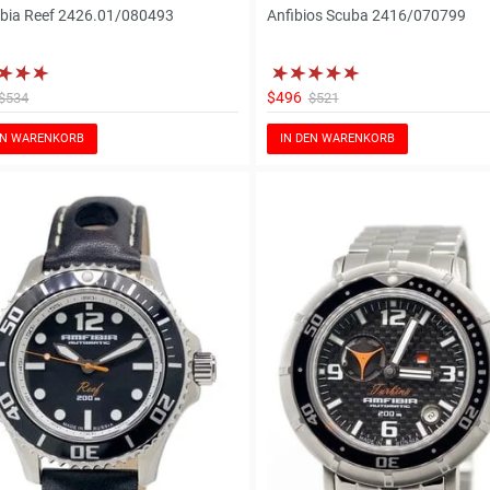
bia Reef 2426.01/080493
Anfibios Scuba 2416/070799
$496
$534
$521
EN WARENKORB
IN DEN WARENKORB