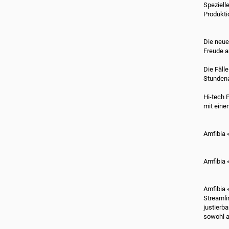
Speziell
Produkti
Die neue
Freude 
Die Fäll
Stundena
Hi-tech 
mit eine
Amfibia 
Amfibia
Amfibia 
Streamli
justierba
sowohl a