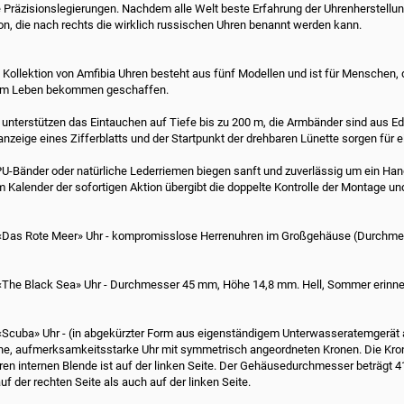
e Präzisionslegierungen.
Nachdem alle Welt beste Erfahrung der Uhrenherstellun
on, die nach rechts die wirklich russischen Uhren benannt werden kann.
 Kollektion von Amfibia Uhren besteht aus fünf Modellen und ist für Menschen, 
am Leben bekommen geschaffen.
e unterstützen das Eintauchen auf Tiefe bis zu 200 m, die Armbänder sind aus Ede
nzeige eines Zifferblatts und der Startpunkt der drehbaren Lünette sorgen für 
PU-Bänder oder natürliche Lederriemen biegen sanft und zuverlässig um ein Ha
m Kalender der sofortigen Aktion übergibt die doppelte Kontrolle der Montage un
«Das Rote Meer» Uhr - kompromisslose Herrenuhren im Großgehäuse (Durchme
 «The Black Sea» Uhr - Durchmesser 45 mm, Höhe 14,8 mm.
Hell, Sommer erinne
«Scuba» Uhr - (in abgekürzter Form aus eigenständigem Unterwasseratemgerät a
ne, aufmerksamkeitsstarke Uhr mit symmetrisch angeordneten Kronen.
Die Kro
ren internen Blende ist auf der linken Seite.
Der Gehäusedurchmesser beträgt 
uf der rechten Seite als auch auf der linken Seite.