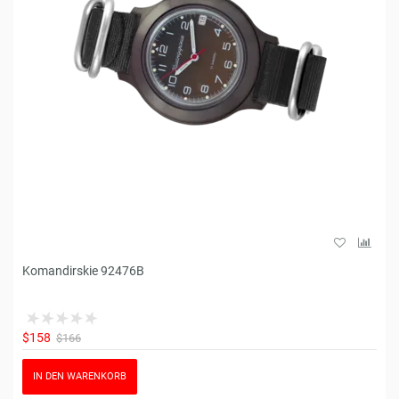
Komandirskie 92476B
$158
$166
IN DEN WARENKORB