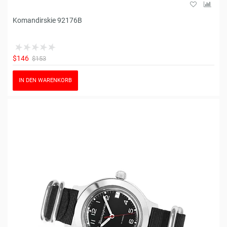
Komandirskie 92176B
$146
$153
IN DEN WARENKORB