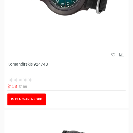
Komandirskie 92474B
$158
$166
IN DEN WARENKORB