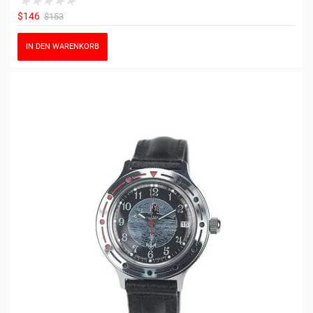
$146
$153
IN DEN WARENKORB