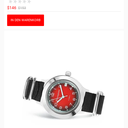
$146
$153
IN DEN WARENKORB