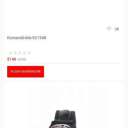
Komandirskie 92154B
$146
$153
IN DEN WARENKORB