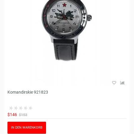
Komandirskie 921823
$146
$153
IN DEN WARENKORB