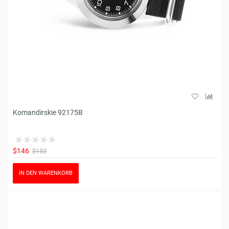
Komandirskie 92175B
$146
$153
IN DEN WARENKORB