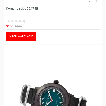
Komandirskie 92475B
$158
$166
IN DEN WARENKORB