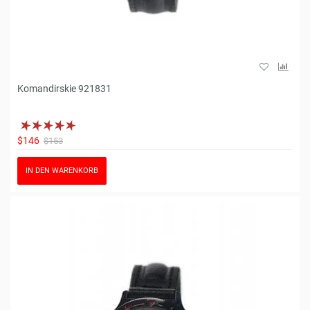
Komandirskie 921831
$146
$153
IN DEN WARENKORB