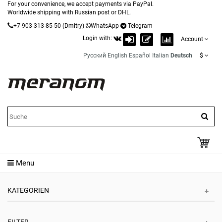
For your convenience, we accept payments via PayPal.
Worldwide shipping with Russian post or DHL.
+7-903-313-85-50
(Dmitry)
WhatsApp
Telegram
Login with:
|
Account
Русский
English
Español
Italian
Deutsch
$
Menu
KATEGORIEN