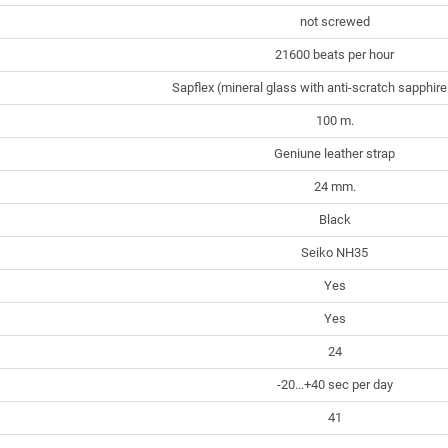
not screwed
21600 beats per hour
Sapflex (mineral glass with anti-scratch sapphire
100 m.
Geniune leather strap
24 mm.
Black
Seiko NH35
Yes
Yes
24
-20...+40 sec per day
41