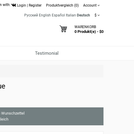
n with:
Login
|
Register
Produktvergleich (0)
Account
Русский
English
Español
Italian
Deutsch
$
WARENKORB
0 Produkt(e) - $0
Testimonial
ue
 Wunschzettel
leich