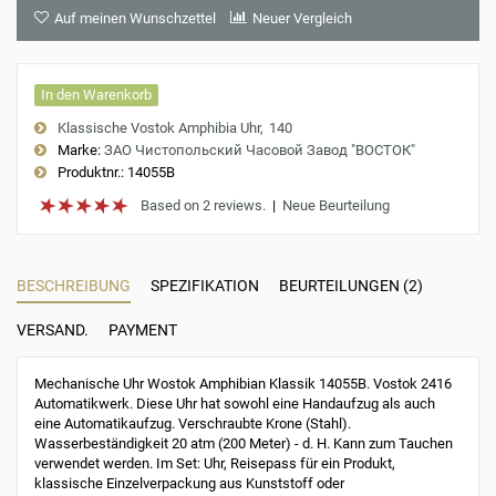
Auf meinen Wunschzettel
Neuer Vergleich
In den Warenkorb
Klassische Vostok Amphibia Uhr
140
Marke:
ЗАО Чистопольский Часовой Завод "ВОСТОК"
Produktnr.:
14055B
Based on 2 reviews.
|
Neue Beurteilung
BESCHREIBUNG
SPEZIFIKATION
BEURTEILUNGEN (2)
VERSAND.
PAYMENT
Mechanische Uhr Wostok Amphibian Klassik 14055B. Vostok 2416
Automatikwerk. Diese Uhr hat sowohl eine Handaufzug als auch
eine Automatikaufzug. Verschraubte Krone (Stahl).
Wasserbeständigkeit 20 atm (200 Meter) - d. H. Kann zum Tauchen
verwendet werden. Im Set: Uhr, Reisepass für ein Produkt,
klassische Einzelverpackung aus Kunststoff oder