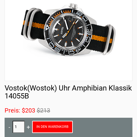
Vostok(Wostok) Uhr Amphibian Klassik
14055B
Preis:
$203
$213
IN DEN WARENKORB