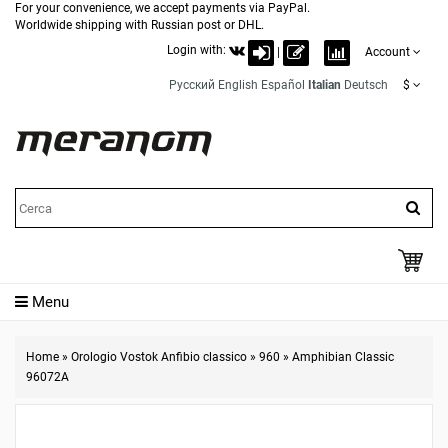
For your convenience, we accept payments via PayPal.
Worldwide shipping with Russian post or DHL.
Login with:
|
Account
Русский
English
Español
Italian
Deutsch
$
Menu
Home
»
Orologio Vostok Anfibio classico
»
960
»
Amphibian Classic
96072A