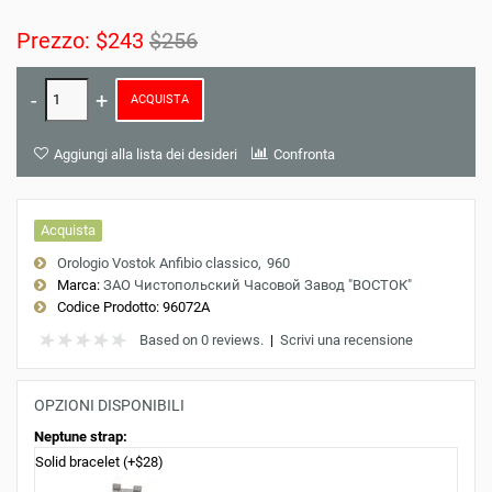
Prezzo:
$243
$256
ACQUISTA
Aggiungi alla lista dei desideri
Confronta
Acquista
Orologio Vostok Anfibio classico
960
Marca:
ЗАО Чистопольский Часовой Завод "ВОСТОК"
Codice Prodotto:
96072A
Based on 0 reviews.
|
Scrivi una recensione
OPZIONI DISPONIBILI
Neptune strap:
Solid bracelet (+$28)