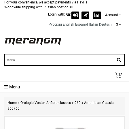
For your convenience, we accept payments via PayPal.
Worldwide shipping with Russian post or DHL.
Login with:
|
Account
Русский
English
Español
Italian
Deutsch
$
Menu
Home
»
Orologio Vostok Anfibio classico
»
960
»
Amphibian Classic
960760