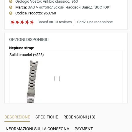
Orologio Vostok Anfibio classico
960
Marca:
ЗАО Чистопольский Часовой Завод "ВОСТОК"
Codice Prodotto:
960760
Based on 13 reviews.
|
Scrivi una recensione
OPZIONI DISPONIBILI
Neptune strap:
Solid bracelet (+$28)
DESCRIZIONE
SPECIFICHE
RECENSIONI (13)
INFORMAZIONI SULLA CONSEGNA
PAYMENT