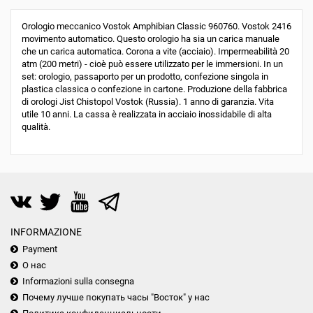
Orologio meccanico Vostok Amphibian Classic 960760. Vostok 2416
movimento automatico. Questo orologio ha sia un carica manuale
che un carica automatica. Corona a vite (acciaio). Impermeabilità 20
atm (200 metri) - cioè può essere utilizzato per le immersioni. In un
set: orologio, passaporto per un prodotto, confezione singola in
plastica classica o confezione in cartone. Produzione della fabbrica
di orologi Jist Chistopol Vostok (Russia). 1 anno di garanzia. Vita
utile 10 anni. La cassa è realizzata in acciaio inossidabile di alta
qualità.
INFORMAZIONE
Payment
О нас
Informazioni sulla consegna
Почему лучше покупать часы "Восток" у нас