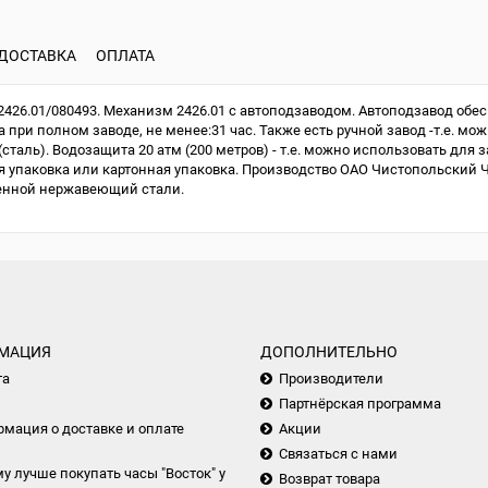
ДОСТАВКА
ОПЛАТА
426.01/080493. Механизм 2426.01 с автоподзаводом. Автоподзавод обес
при полном заводе, не менее:31 час. Также есть ручной завод -т.е. мож
сталь). Водозащита 20 атм (200 метров) - т.е. можно использовать для 
упаковка или картонная упаковка. Производство ОАО Чистопольский Час
венной нержавеющий стали.
МАЦИЯ
ДОПОЛНИТЕЛЬНО
та
Производители
Партнёрская программа
мация о доставке и оплате
Акции
Связаться с нами
у лучше покупать часы "Восток" у
Возврат товара