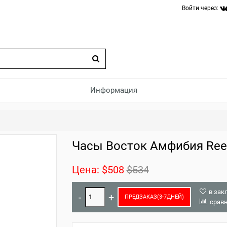
Войти через:
Информация
3
Часы Восток Амфибия Reef
Цена:
$508
$534
в зак
ПРЕДЗАКАЗ(3-7ДНЕЙ)
срав