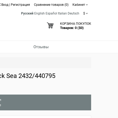
Вход
|
Регистрация
Сравнение товаров (0)
Кабинет
Русский
English
Español
Italian
Deutsch
$
КОРЗИНА ПОКУПОК
Товаров: 0 ($0)
Отзывы
k Sea 2432/440795
и
е