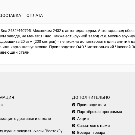
ДОСТАВКА
ОПЛАТА
Sea 2432/440795. Механизм 2432 с автоподзаводом. Автоподзавод обес
м заводе, не менее:31 час. Также есть ручной завод -т.е. можно вручну
одозащита 20 атм (200 метров) - т.е. можно использовать для занятий д
или картонная упаковка. Производство ОАО Чистопольский Часовой Зав
жавеющий стали.
МАЦИЯ
ДОПОЛНИТЕЛЬНО
та
Производители
Партнёрская программа
мация о доставке и оплате
Акции
Связаться с нами
у лучше покупать часы "Восток" у
Возврат товара