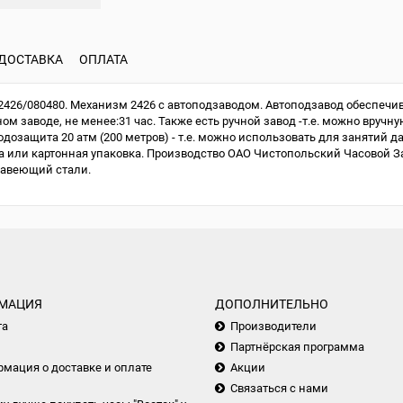
ДОСТАВКА
ОПЛАТА
426/080480. Механизм 2426 с автоподзаводом. Автоподзавод обеспечив
м заводе, не менее:31 час. Также есть ручной завод -т.е. можно вручну
одозащита 20 атм (200 метров) - т.е. можно использовать для занятий д
или картонная упаковка. Производство ОАО Чистопольский Часовой Зав
жавеющий стали.
МАЦИЯ
ДОПОЛНИТЕЛЬНО
та
Производители
Партнёрская программа
мация о доставке и оплате
Акции
Связаться с нами