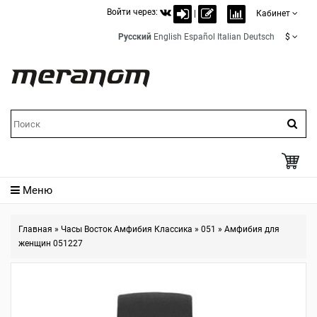
Войти через:
|
Кабинет
Русский
English
Español
Italian
Deutsch
$
Меню
Главная
»
Часы Восток Амфибия Классика
»
051
»
Амфибия для
женщин 051227