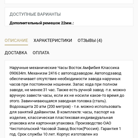
ДОСТУПНЫЕ ВАРИАНТЫ
Дополнительный ремешок 22мм.:
ОПИСАНИЕ
ХАРАКТЕРИСТИКИ
ОТЗЫВЫ (4)
ДОСТАВКА
ОПЛАТА
Наручные механические Часы Восток Амфибия Классика
090634m. Механизм 2416 с автоподзаводом. Автоподзавод
обеспечивает отсутствие необходимости завода наручных
часов при постоянном ношении. Запас хода при полном
заводе, не менее:31 час. Также есть ручной завод -т.е. можно
вручную завести часы, если их не носили какое-то время до
этого. Завинчивающаяся заводная головка (сталь).
Водозащита 20 атм (200 метров) - т.е. можно использовать
для занятий дайвингом. В комплекте: часы, паспорт на
изделие, классическая пластиковая индивидуальная
упаковка или картонная упаковка. Производство ОАО
Чистопольский Часовой Завод Восток(Россия). Гарантия 1
год. Срок службы 10 лет. Корпус изготовлен из