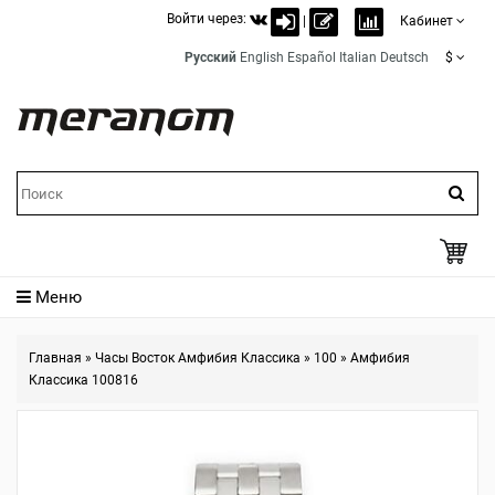
Войти через:
|
Кабинет
Русский
English
Español
Italian
Deutsch
$
Меню
Главная
»
Часы Восток Амфибия Классика
»
100
»
Амфибия
Классика 100816