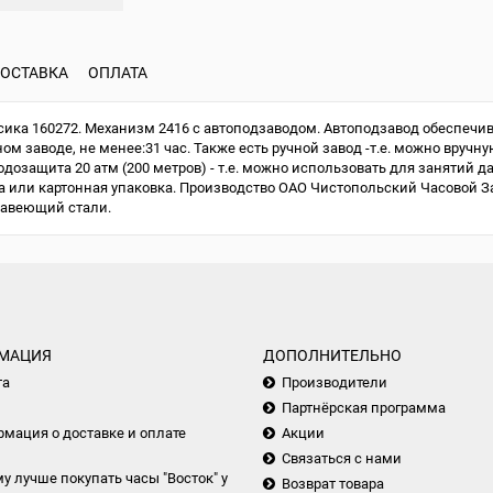
ОСТАВКА
ОПЛАТА
ка 160272. Механизм 2416 с автоподзаводом. Автоподзавод обеспечив
м заводе, не менее:31 час. Также есть ручной завод -т.е. можно вручну
одозащита 20 атм (200 метров) - т.е. можно использовать для занятий д
или картонная упаковка. Производство ОАО Чистопольский Часовой Зав
жавеющий стали.
МАЦИЯ
ДОПОЛНИТЕЛЬНО
та
Производители
Партнёрская программа
мация о доставке и оплате
Акции
Связаться с нами
у лучше покупать часы "Восток" у
Возврат товара