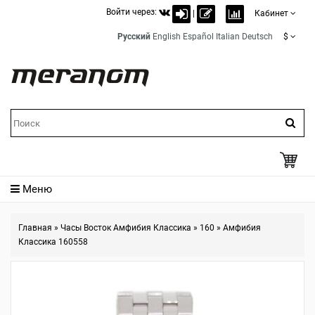
Войти через:
|
Кабинет
Русский
English
Español
Italian
Deutsch
$
Меню
Главная
»
Часы Восток Амфибия Классика
»
160
»
Амфибия
Классика 160558