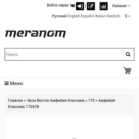
Войти через:
|
Кабинет
Русский
English
Español
Italian
Deutsch
$
Меню
Главная
»
Часы Восток Амфибия Классика
»
170
»
Амфибия
Классика 17047B