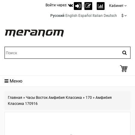
Войти через:
|
Кабинет
Русский
English
Español
Italian
Deutsch
$
Меню
Главная
»
Часы Восток Амфибия Классика
»
170
»
Амфибия
Классика 170916