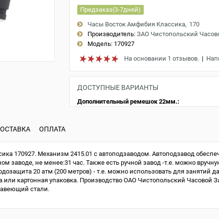
Предзаказ(3-7дней)
Часы Восток Амфибия Классика
170
Производитель:
ЗАО Чистопольский Часов
Модель:
170927
На основании 1 отзывов.
|
Нап
ДОСТУПНЫЕ ВАРИАНТЫ
Дополнительный ремешок 22мм.:
ОСТАВКА
ОПЛАТА
ка 170927. Механизм 2415.01 с автоподзаводом. Автоподзавод обеспеч
м заводе, не менее:31 час. Также есть ручной завод -т.е. можно вручну
одозащита 20 атм (200 метров) - т.е. можно использовать для занятий д
или картонная упаковка. Производство ОАО Чистопольский Часовой Зав
жавеющий стали.