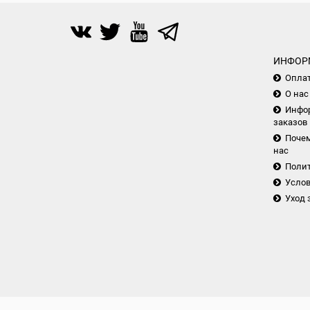
ИНФОР
Опла
О нас
Инфор
заказов
Почем
нас
Поли
Услов
Уход 