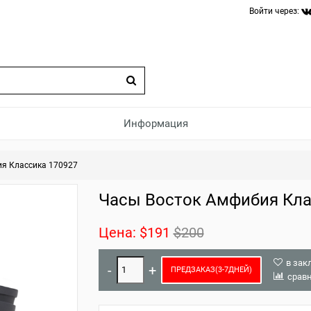
Войти через:
Информация
я Классика 170927
Часы Восток Амфибия Кла
Цена:
$191
$200
в зак
ПРЕДЗАКАЗ(3-7ДНЕЙ)
срав