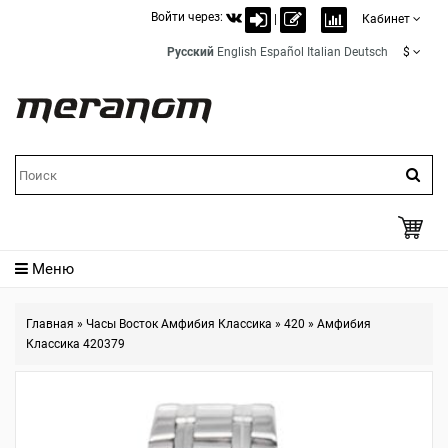
Войти через:
|
Кабинет
Русский
English
Español
Italian
Deutsch
$
Меню
Главная
»
Часы Восток Амфибия Классика
»
420
»
Амфибия
Классика 420379