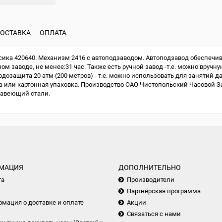
ОСТАВКА
ОПЛАТА
ка 420640. Механизм 2416 с автоподзаводом. Автоподзавод обеспечив
м заводе, не менее:31 час. Также есть ручной завод -т.е. можно вручну
одозащита 20 атм (200 метров) - т.е. можно использовать для занятий д
или картонная упаковка. Производство ОАО Чистопольский Часовой Зав
жавеющий стали.
МАЦИЯ
ДОПОЛНИТЕЛЬНО
та
Производители
Партнёрская программа
мация о доставке и оплате
Акции
Связаться с нами