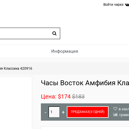
Войти через:
Информация
я Классика 420916
Часы Восток Амфибия Кла
Цена:
$174
$183
в зак
ПРЕДЗАКАЗ(3-7ДНЕЙ)
срав