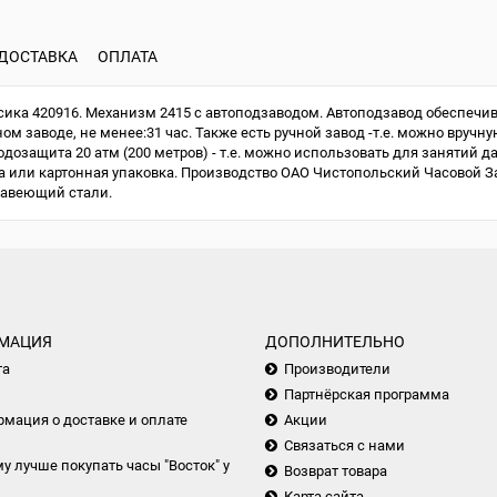
ДОСТАВКА
ОПЛАТА
ка 420916. Механизм 2415 с автоподзаводом. Автоподзавод обеспечив
м заводе, не менее:31 час. Также есть ручной завод -т.е. можно вручну
одозащита 20 атм (200 метров) - т.е. можно использовать для занятий д
или картонная упаковка. Производство ОАО Чистопольский Часовой Зав
жавеющий стали.
МАЦИЯ
ДОПОЛНИТЕЛЬНО
та
Производители
Партнёрская программа
мация о доставке и оплате
Акции
Связаться с нами
у лучше покупать часы "Восток" у
Возврат товара
Карта сайта