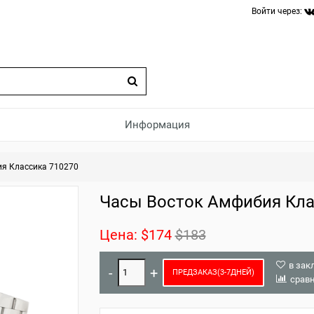
Войти через:
Информация
я Классика 710270
Часы Восток Амфибия Кла
Цена:
$174
$183
в зак
ПРЕДЗАКАЗ(3-7ДНЕЙ)
срав