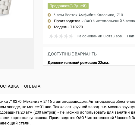
Предзаказ(3-7дней)
Часы Восток Амфибия Классика
710
Производитель:
ЗАО Чистопольский Часов
Модель:
710270
На основании 0 отзывов.
|
Нап
ДОСТУПНЫЕ ВАРИАНТЫ
Дополнительный ремешок 22мм.:
ОСТАВКА
ОПЛАТА
ка 710270. Механизм 2416 с автоподзаводом. Автоподзавод обеспечив
м заводе, не менее:31 час. Также есть ручной завод -т.е. можно вручну
одозащита 20 атм (200 метров) - т.е. можно использовать для занятий д
или картонная упаковка. Производство ОАО Чистопольский Часовой Зав
жавеющий стали.