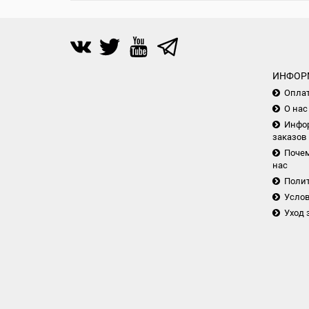
ИНФОР
Опла
О нас
Инфор
заказов
Почем
нас
Поли
Услов
Уход 