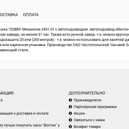
ОСТАВКА
ОПЛАТА
ка 720889. Механизм 2431.01 с автоподзаводом. Автоподзавод обеспеч
м заводе, не менее:31 час. Также есть ручной завод -т.е. можно вручну
одозащита 20 атм (200 метров) - т.е. можно использовать для занятий д
или картонная упаковка. Производство ОАО Чистопольский Часовой Зав
жавеющий стали.
МАЦИЯ
ДОПОЛНИТЕЛЬНО
та
Производители
Партнёрская программа
мация о доставке и оплате
Акции
Связаться с нами
у лучше покупать часы "Восток" у
Возврат товара