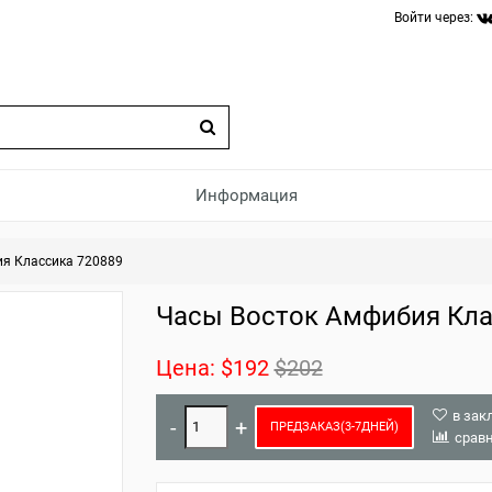
Войти через:
Информация
я Классика 720889
Часы Восток Амфибия Кла
Цена:
$192
$202
в зак
ПРЕДЗАКАЗ(3-7ДНЕЙ)
срав