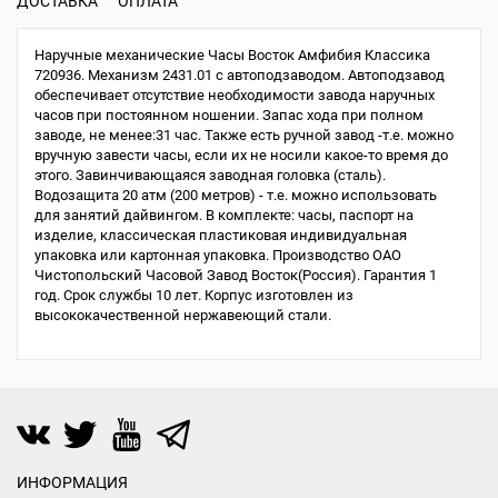
ДОСТАВКА
ОПЛАТА
Наручные механические Часы Восток Амфибия Классика
720936. Механизм 2431.01 с автоподзаводом. Автоподзавод
обеспечивает отсутствие необходимости завода наручных
часов при постоянном ношении. Запас хода при полном
заводе, не менее:31 час. Также есть ручной завод -т.е. можно
вручную завести часы, если их не носили какое-то время до
этого. Завинчивающаяся заводная головка (сталь).
Водозащита 20 атм (200 метров) - т.е. можно использовать
для занятий дайвингом. В комплекте: часы, паспорт на
изделие, классическая пластиковая индивидуальная
упаковка или картонная упаковка. Производство ОАО
Чистопольский Часовой Завод Восток(Россия). Гарантия 1
год. Срок службы 10 лет. Корпус изготовлен из
высококачественной нержавеющий стали.
ИНФОРМАЦИЯ