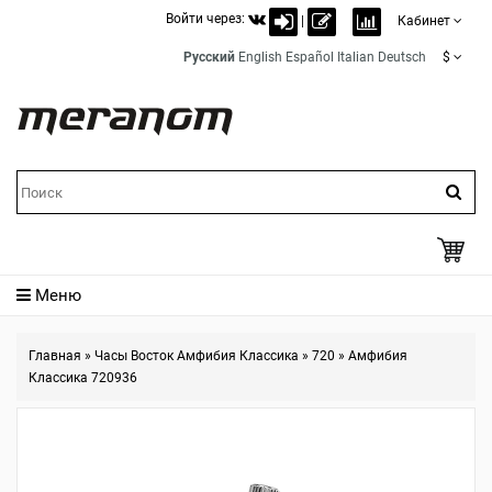
Войти через:
|
Кабинет
Русский
English
Español
Italian
Deutsch
$
Меню
Главная
»
Часы Восток Амфибия Классика
»
720
»
Амфибия
Классика 720936