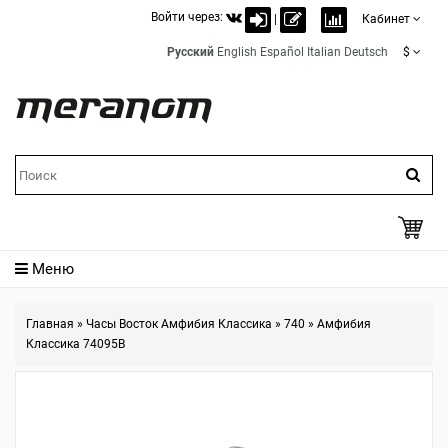
Войти через:
|
Кабинет
Русский
English
Español
Italian
Deutsch
$
Меню
Главная
»
Часы Восток Амфибия Классика
»
740
»
Амфибия
Классика 74095B