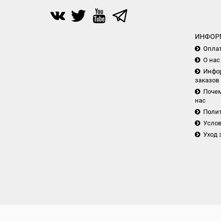
ИНФОР
Опла
О нас
Инфор
заказов
Почем
нас
Поли
Услов
Уход 