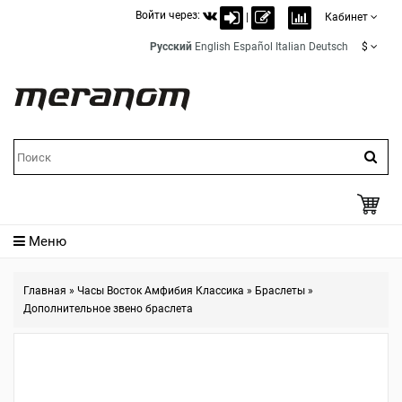
Войти через:
|
Кабинет
Русский
English
Español
Italian
Deutsch
$
Меню
Главная
»
Часы Восток Амфибия Классика
»
Браслеты
»
Дополнительное звено браслета