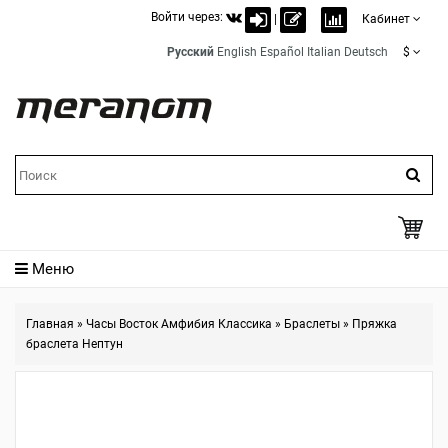
Войти через:
|
Кабинет
Русский
English
Español
Italian
Deutsch
$
Меню
Главная
»
Часы Восток Амфибия Классика
»
Браслеты
»
Пряжка
браслета Нептун