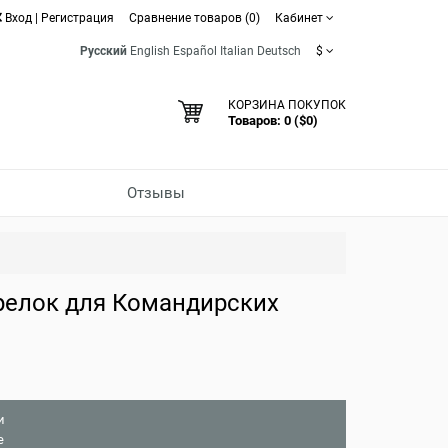
Вход
|
Регистрация
Сравнение товаров (0)
Кабинет
Русский
English
Español
Italian
Deutsch
$
КОРЗИНА ПОКУПОК
Товаров: 0 ($0)
Отзывы
релок для Командирских
и
е