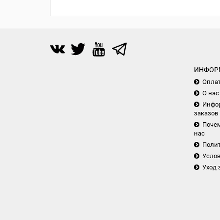
ИНФОР
Опла
О нас
Инфор
заказов
Почем
нас
Поли
Услов
Уход 