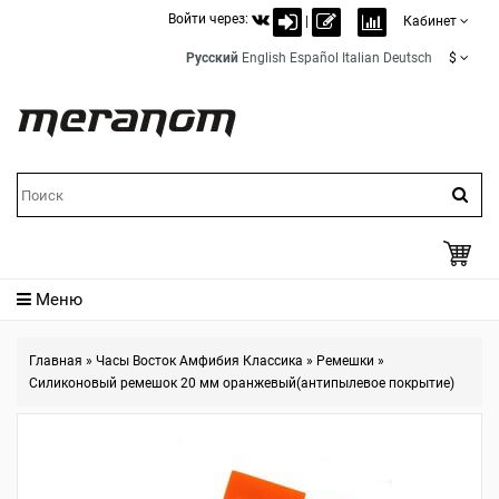
Войти через:
|
Кабинет
Русский
English
Español
Italian
Deutsch
$
Меню
Главная
»
Часы Восток Амфибия Классика
»
Ремешки
»
Силиконовый ремешок 20 мм оранжевый(антипылевое покрытие)