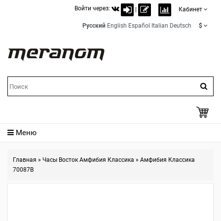
Войти через:
|
Кабинет
Русский
English
Español
Italian
Deutsch
$
Меню
Главная
»
Часы Восток Амфибия Классика
»
Амфибия Классика
70087B