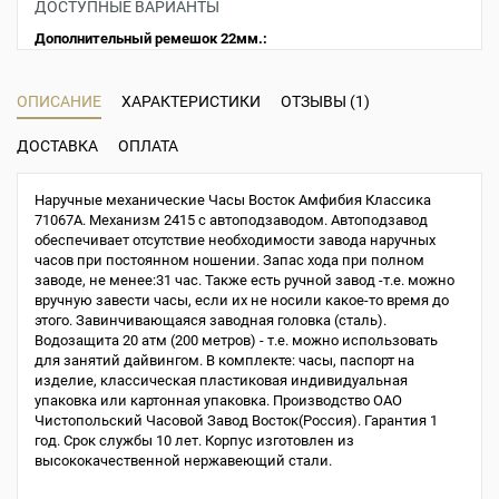
ДОСТУПНЫЕ ВАРИАНТЫ
Дополнительный ремешок 22мм.:
ОПИСАНИЕ
ХАРАКТЕРИСТИКИ
ОТЗЫВЫ (1)
ДОСТАВКА
ОПЛАТА
Наручные механические Часы Восток Амфибия Классика
71067A. Механизм 2415 с автоподзаводом. Автоподзавод
обеспечивает отсутствие необходимости завода наручных
часов при постоянном ношении. Запас хода при полном
заводе, не менее:31 час. Также есть ручной завод -т.е. можно
вручную завести часы, если их не носили какое-то время до
этого. Завинчивающаяся заводная головка (сталь).
Водозащита 20 атм (200 метров) - т.е. можно использовать
для занятий дайвингом. В комплекте: часы, паспорт на
изделие, классическая пластиковая индивидуальная
упаковка или картонная упаковка. Производство ОАО
Чистопольский Часовой Завод Восток(Россия). Гарантия 1
год. Срок службы 10 лет. Корпус изготовлен из
высококачественной нержавеющий стали.